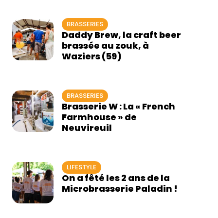
BRASSERIES
Daddy Brew, la craft beer
brassée au zouk, à
Waziers (59)
BRASSERIES
Brasserie W : La « French
Farmhouse » de
Neuvireuil
LIFESTYLE
On a fêté les 2 ans de la
Microbrasserie Paladin !