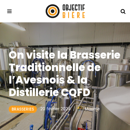
Aller
au
contenu
On visite la Brasserie
Traditionnelle de
l’Avesnois & la
Distillerie CQFD
20 février 2024
Maxime
BRASSERIES