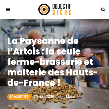
Aller
au
contenu
La Paysanne de
l’Artois : la seule
ferme-brasserie et
malterie des Hauts-
de-France !
30 mai 2026
Maxime
BRASSERIES