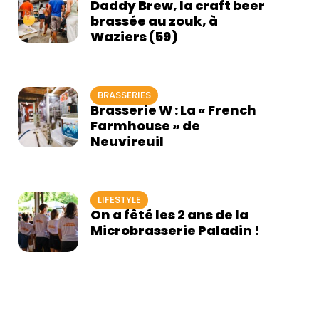
Daddy Brew, la craft beer
brassée au zouk, à
Waziers (59)
BRASSERIES
Brasserie W : La « French
Farmhouse » de
Neuvireuil
LIFESTYLE
On a fêté les 2 ans de la
Microbrasserie Paladin !